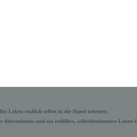
 Ihr Leben endlich selbst in die Hand nehmen:
er übernehmen und ein erfülltes, selbstbestimmtes Leben 