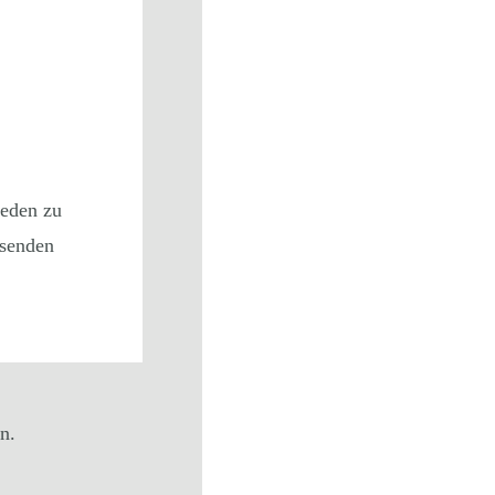
ieden zu
isenden
n.