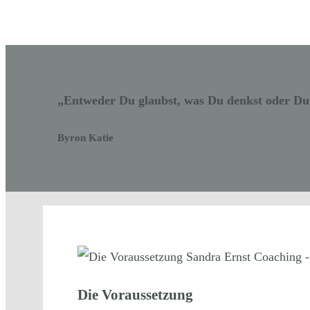
„Entweder Du glaubst, was Du denkst oder Du h
Byron Katie
Die Voraussetzung