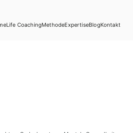
me
Life Coaching
Methode
Expertise
Blog
Kontakt
fe Coaching