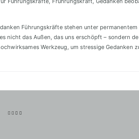
ür Führungskräfte
,
Frührungskraft
,
Gedanken beob
danken Führungskräfte stehen unter permanentem D
st es nicht das Außen, das uns erschöpft – sondern 
in hochwirksames Werkzeug, um stressige Gedanken zu