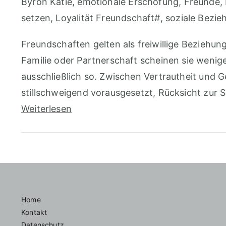
Byron Katie
,
emotionale Erschöfung
,
Freunde
,
setzen
,
Loyalität Freundschaft#
,
soziale Bezie
Freundschaften gelten als freiwillige Beziehu
Familie oder Partnerschaft scheinen sie wenige
ausschließlich so. Zwischen Vertrautheit und
stillschweigend vorausgesetzt, Rücksicht zur Sel
Weiterlesen
Home
Kontakt
Datenschutz