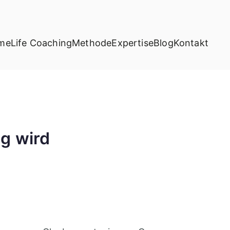
me
Life Coaching
Methode
Expertise
Blog
Kontakt
fe Coaching
g wird