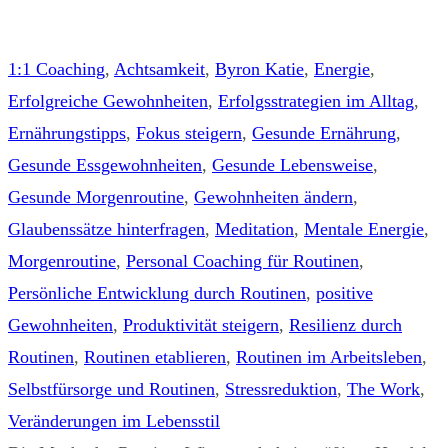
1:1 Coaching
,
Achtsamkeit
,
Byron Katie
,
Energie
,
Erfolgreiche Gewohnheiten
,
Erfolgsstrategien im Alltag
,
Ernährungstipps
,
Fokus steigern
,
Gesunde Ernährung
,
Gesunde Essgewohnheiten
,
Gesunde Lebensweise
,
Gesunde Morgenroutine
,
Gewohnheiten ändern
,
Glaubenssätze hinterfragen
,
Meditation
,
Mentale Energie
,
Morgenroutine
,
Personal Coaching für Routinen
,
Persönliche Entwicklung durch Routinen
,
positive
Gewohnheiten
,
Produktivität steigern
,
Resilienz durch
Routinen
,
Routinen etablieren
,
Routinen im Arbeitsleben
,
Selbstfürsorge und Routinen
,
Stressreduktion
,
The Work
,
Veränderungen im Lebensstil