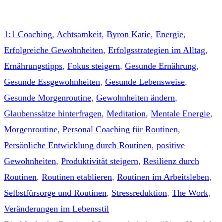
1:1 Coaching
,
Achtsamkeit
,
Byron Katie
,
Energie
,
Erfolgreiche Gewohnheiten
,
Erfolgsstrategien im Alltag
,
Ernährungstipps
,
Fokus steigern
,
Gesunde Ernährung
,
Gesunde Essgewohnheiten
,
Gesunde Lebensweise
,
Gesunde Morgenroutine
,
Gewohnheiten ändern
,
Glaubenssätze hinterfragen
,
Meditation
,
Mentale Energie
,
Morgenroutine
,
Personal Coaching für Routinen
,
Persönliche Entwicklung durch Routinen
,
positive
Gewohnheiten
,
Produktivität steigern
,
Resilienz durch
Routinen
,
Routinen etablieren
,
Routinen im Arbeitsleben
,
Selbstfürsorge und Routinen
,
Stressreduktion
,
The Work
,
Veränderungen im Lebensstil