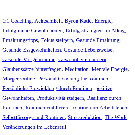
1:1 Coaching
,
Achtsamkeit
,
Byron Katie
,
Energie
,
Erfolgreiche Gewohnheiten
,
Erfolgsstrategien im Alltag
,
Ernährungstipps
,
Fokus steigern
,
Gesunde Ernährung
,
Gesunde Essgewohnheiten
,
Gesunde Lebensweise
,
Gesunde Morgenroutine
,
Gewohnheiten ändern
,
Glaubenssätze hinterfragen
,
Meditation
,
Mentale Energie
,
Morgenroutine
,
Personal Coaching für Routinen
,
Persönliche Entwicklung durch Routinen
,
positive
Gewohnheiten
,
Produktivität steigern
,
Resilienz durch
Routinen
,
Routinen etablieren
,
Routinen im Arbeitsleben
,
Selbstfürsorge und Routinen
,
Stressreduktion
,
The Work
,
Veränderungen im Lebensstil