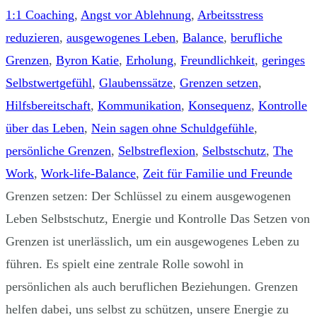
1:1 Coaching
,
Angst vor Ablehnung
,
Arbeitsstress
reduzieren
,
ausgewogenes Leben
,
Balance
,
berufliche
Grenzen
,
Byron Katie
,
Erholung
,
Freundlichkeit
,
geringes
Selbstwertgefühl
,
Glaubenssätze
,
Grenzen setzen
,
Hilfsbereitschaft
,
Kommunikation
,
Konsequenz
,
Kontrolle
über das Leben
,
Nein sagen ohne Schuldgefühle
,
persönliche Grenzen
,
Selbstreflexion
,
Selbstschutz
,
The
Work
,
Work-life-Balance
,
Zeit für Familie und Freunde
Grenzen setzen: Der Schlüssel zu einem ausgewogenen
Leben Selbstschutz, Energie und Kontrolle Das Setzen von
Grenzen ist unerlässlich, um ein ausgewogenes Leben zu
führen. Es spielt eine zentrale Rolle sowohl in
persönlichen als auch beruflichen Beziehungen. Grenzen
helfen dabei, uns selbst zu schützen, unsere Energie zu